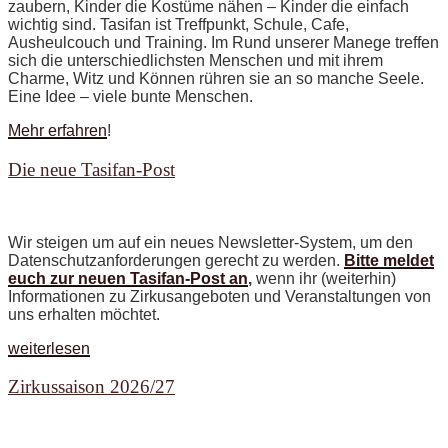
zaubern, Kinder die Kostüme nähen – Kinder die einfach
wichtig sind. Tasifan ist Treffpunkt, Schule, Cafe,
Ausheulcouch und Training. Im Rund unserer Manege treffen
sich die unterschiedlichsten Menschen und mit ihrem
Charme, Witz und Können rühren sie an so manche Seele.
Eine Idee – viele bunte Menschen.
Mehr erfahren
!
Die neue Tasifan-Post
Wir steigen um auf ein neues Newsletter-System, um den
Datenschutzanforderungen gerecht zu werden.
Bitte meldet
euch zur neuen Tasifan-Post an
,
wenn ihr (weiterhin)
Informationen zu Zirkusangeboten und Veranstaltungen von
uns erhalten möchtet.
„Die
weiterlesen
neue
Tasifan-
Zirkussaison 2026/27
Post“