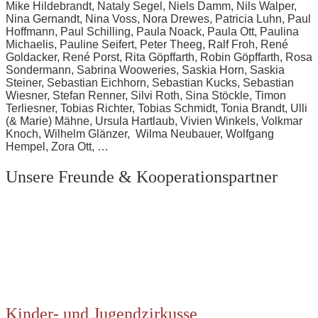
Mike Hildebrandt, Nataly Segel, Niels Damm, Nils Walper,
Nina Gernandt, Nina Voss, Nora Drewes, Patricia Luhn, Paul
Hoffmann, Paul Schilling, Paula Noack, Paula Ott, Paulina
Michaelis, Pauline Seifert, Peter Theeg, Ralf Froh, René
Goldacker, René Porst, Rita Göpffarth, Robin Göpffarth, Rosa
Sondermann, Sabrina Wooweries, Saskia Horn, Saskia
Steiner, Sebastian Eichhorn, Sebastian Kucks, Sebastian
Wiesner, Stefan Renner, Silvi Roth, Sina Stöckle, Timon
Terliesner, Tobias Richter, Tobias Schmidt, Tonia Brandt, Ulli
(& Marie) Mähne, Ursula Hartlaub, Vivien Winkels, Volkmar
Knoch, Wilhelm Glänzer, Wilma Neubauer, Wolfgang
Hempel, Zora Ott, …
Unsere Freunde & Kooperationspartner
Kinder- und Jugendzirkusse