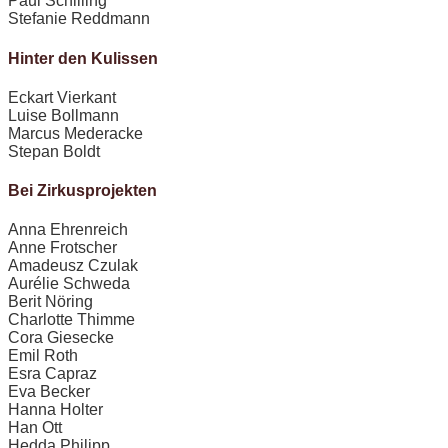
Paul Schilling
Stefanie Reddmann
Hinter den Kulissen
Eckart Vierkant
Luise Bollmann
Marcus Mederacke
Stepan Boldt
Bei Zirkusprojekten
Anna Ehrenreich
Anne Frotscher
Amadeusz Czulak
Aurélie Schweda
Berit Nöring
Charlotte Thimme
Cora Giesecke
Emil Roth
Esra Capraz
Eva Becker
Hanna Holter
Han Ott
Hedda Philipp