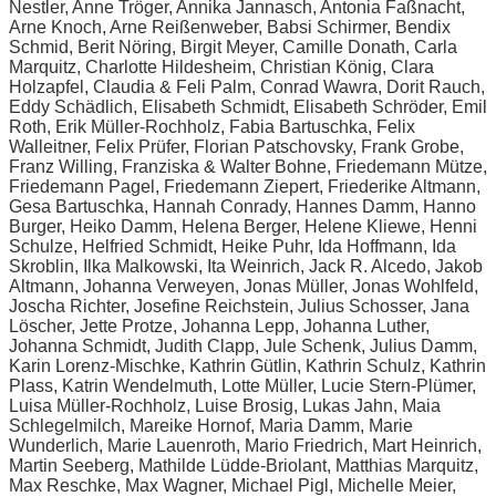
Nestler, Anne Tröger, Annika Jannasch, Antonia Faßnacht,
Arne Knoch, Arne Reißenweber, Babsi Schirmer, Bendix
Schmid, Berit Nöring, Birgit Meyer, Camille Donath, Carla
Marquitz, Charlotte Hildesheim, Christian König, Clara
Holzapfel, Claudia & Feli Palm, Conrad Wawra, Dorit Rauch,
Eddy Schädlich, Elisabeth Schmidt, Elisabeth Schröder, Emil
Roth, Erik Müller-Rochholz, Fabia Bartuschka, Felix
Walleitner, Felix Prüfer, Florian Patschovsky, Frank Grobe,
Franz Willing, Franziska & Walter Bohne, Friedemann Mütze,
Friedemann Pagel, Friedemann Ziepert, Friederike Altmann,
Gesa Bartuschka, Hannah Conrady, Hannes Damm, Hanno
Burger, Heiko Damm, Helena Berger, Helene Kliewe, Henni
Schulze, Helfried Schmidt, Heike Puhr, Ida Hoffmann, Ida
Skroblin, Ilka Malkowski, Ita Weinrich, Jack R. Alcedo, Jakob
Altmann, Johanna Verweyen, Jonas Müller, Jonas Wohlfeld,
Joscha Richter, Josefine Reichstein, Julius Schosser, Jana
Löscher, Jette Protze, Johanna Lepp, Johanna Luther,
Johanna Schmidt, Judith Clapp, Jule Schenk, Julius Damm,
Karin Lorenz-Mischke, Kathrin Gütlin, Kathrin Schulz, Kathrin
Plass, Katrin Wendelmuth, Lotte Müller, Lucie Stern-Plümer,
Luisa Müller-Rochholz, Luise Brosig, Lukas Jahn, Maia
Schlegelmilch, Mareike Hornof, Maria Damm, Marie
Wunderlich, Marie Lauenroth, Mario Friedrich, Mart Heinrich,
Martin Seeberg, Mathilde Lüdde-Briolant, Matthias Marquitz,
Max Reschke, Max Wagner, Michael Pigl, Michelle Meier,