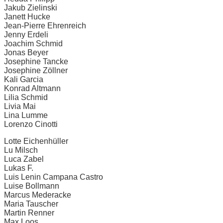
Jakub Zielinski
Janett Hucke
Jean-Pierre Ehrenreich
Jenny Erdeli
Joachim Schmid
Jonas Beyer
Josephine Tancke
Josephine Zöllner
Kali Garcia
Konrad Altmann
Lilia Schmid
Livia Mai
Lina Lumme
Lorenzo Cinotti
Lotte Eichenhüller
Lu Milsch
Luca Zabel
Lukas F.
Luis Lenin Campana Castro
Luise Bollmann
Marcus Mederacke
Maria Tauscher
Martin Renner
Max Loos